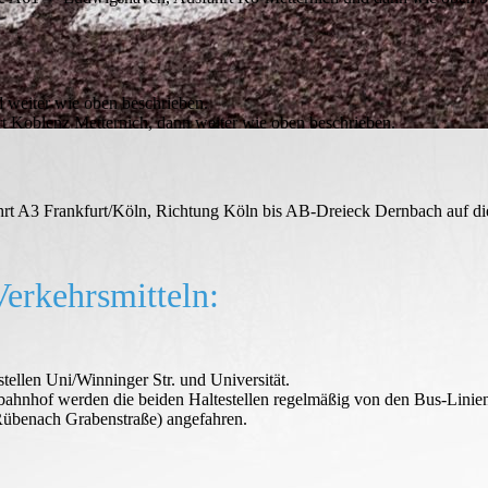
 weiter wie oben beschrieben.
 Koblenz Metternich, dann weiter wie oben beschrieben.
rt A3 Frankfurt/Köln, Richtung Köln bis AB-Dreieck Dernbach auf die
Verkehrsmitteln:
ellen Uni/Winninger Str. und Universität.
hof werden die beiden Haltestellen regelmäßig von den Bus-Linien 
übenach Grabenstraße) angefahren.