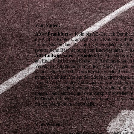
Vom Süden:
A3 -> Frankfurt
-> Köln bis AB-Dreieck Dernbach,
die A48 -> Koblenz, am AB-Kreuz Koblenz auf die
Ludwigshafen dann Ausfahrt Koblenz-Metternich 
(weiter siehe Beschreibung von Ludwigshafen -> Ko
A61 Ludwigshafen -> Koblenz
bis Ausfahrt Ko-Me
am Ende links bis zum Kreisel, 2. Ausfahrt nehmen
Verlauf der Straße bis zum Ende (T-Stück) folgen, re
Rübenacher Straße bis zum Kreisel, wieder 2. Ausfa
nehmen und dem Verlauf der Straße weiter folgen, a
Ampel rechts auf den Zubringer zur Kurt-Schuhma
Brücke, rechts einordnen und der Beschilderung Uni
folgen. Das Fahrzeug auf dem Parkplatz abstellen, d
Gelände im Bereich der Schranke betreten, geradeau
Straße folgen bis zur Sporthalle.
Vom Westen:
A48 von Trier -> Koblenz bis Kreuz Koblenz auf d