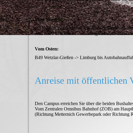
Vom Norden:
A3 Köln -> Frankfurt bis AB-Dreieck Dernbach und
A61 Köln -> Koblenz -> Ludwigshafen, bis Ausfahrt
Vom Osten:
B49 Wetzlar-Gießen -> Limburg bis Autobahnauffah
Anreise mit öffen
tlichen 
Den Campus erreichen Sie über die beiden Bushaltest
Vom Zentralen Omnibus Bahnhof (ZOB) am Hauptbahn
(Richtung Metternich Gewerbepark oder Richtung R