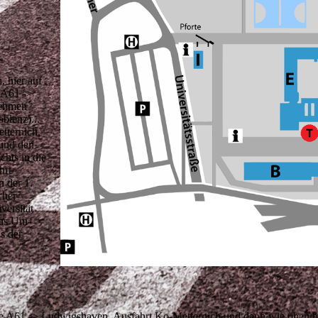
 hier auf
 A61 ->
nehmen
blenz)...
tternich,
 und den
chts in die
hrt
n der 1.
cher-
versität
as Uni-
s der
ie A61 -> Ludwigshaven, Ausfahrt Ko-Metternich und dann wie oben b